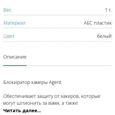
Вес
1 г.
Материал
АБС пластик
Цвет
белый
Описание
Блокиратор камеры Agent.
Обеспечивает защиту от хакеров, которые
могут шпионить за вами, а также
предотвращает появление царапин на камере.
Читать далее...