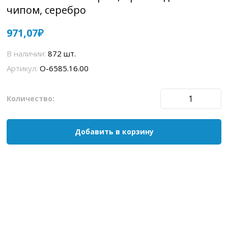
чипом, серебро
Тампопечать (1 цвет (белые изделия)) на
971,07
данный товар осуществляется бесплатно.
В наличии:
872 шт.
Оплачивается только настройка оборудования
Артикул:
O-6585.16.00
в размере 3600 рублей на весь тираж.
Количество:
Добавить в корзину