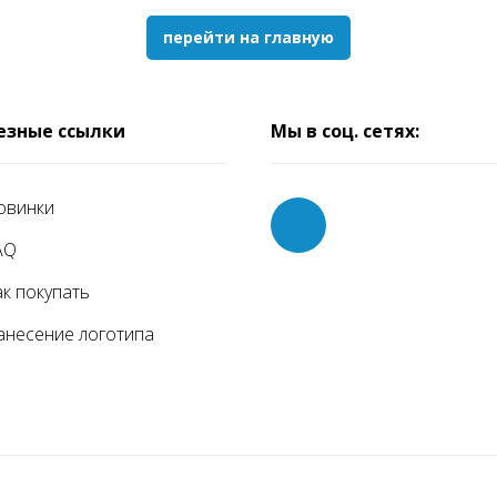
перейти на главную
езные ссылки
Мы в соц. сетях:
овинки
AQ
ак покупать
анесение логотипа